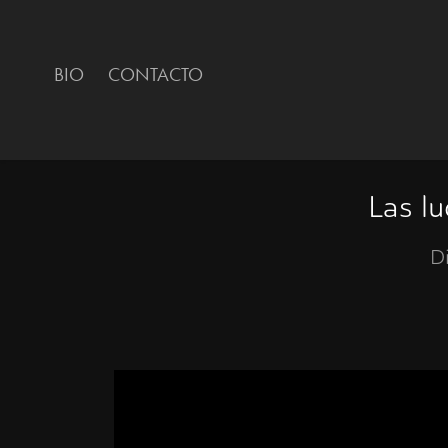
BIO
CONTACTO
Las l
D